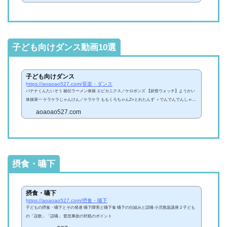
子ども向けダンス動画10選
子ども向けダンス
https://aoaoao527.com/音楽・ダンス
バナナくんたいそう 秘伝ラーメン体操 エビカニクス／ケロポンズ 【妖怪ウォッチ】ようかい
体操第一 ケラケラじゃんけん／ケラケラ ももくろちゃんZ×とれたんず ＜でんでんでんしゃ＞
「オトッペ」ＥＤソング”ＯＨ！ＯＨ！オトッペ” ぼくのおひさまパワー Lucky Happy Everyday
aoaoao527.com
- サンリオピューロランド公式 カミナリ体操
摂食・嚥下
摂食・嚥下
https://aoaoao527.com/摂食・嚥下
子どもの摂食・嚥下とその発達 嚥下障害と嚥下食 嚥下の仕組みと誤嚥 小児救急講座２子ども
の「誤飲」「誤嚥」 窒息事故の対処のポイント