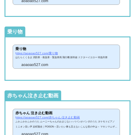
aoaoao527.com
乗り物
乗り物
https://aoaoao527.com/乗り物
はたらくくるま 消防車・救急車・緊急車両 飛行機 新幹線 ドクターイエロー 特急列車
aoaoao527.com
赤ちゃん泣き止む動画
赤ちゃん 泣き止む動画
https://aoaoao527.com/赤ちゃん-泣き止む動画
ふかふかかふかのうた ムーニーちゃんのおまじない♪ パパンがパンダのうた タケモトピアノ
ミニオン笑い声 反町隆史｜POISON～言いたい事も言えないこんな世の中は～ マキシマムザホ
ルモン｜What's up,people!?
aoaoao527.com