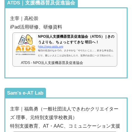
ATDS｜支援機器普及促進協会
主宰｜高松崇
iPad活用研修、研修資料
NPO法人支援機器普及促進協会（ATDS） | きの
うよりも、ちょっとすてきな 明日へ！
http://npo-atds.org
毎日の生活のなかでの、ささやかな「やりたいこと」。好きな本を読ん
だり、親しい人とことばを交わしたり、近所のお店に一人で出かけたり
──それは、ちいさなようで、たいせつな想いです。そしてそれは、もし
ATDS - NPO法人支援機器普及促進協会
かしたら明日はできる「可能性」かもしれません。ＩＴ支援機器は、そ
んな皆さんの見る・聞く・話す・覚えるなどのはたらきをお手伝いす
る、くらしのパートナーです。毎日の「できること」を広げるため、NP
O法人支援機器普及促進協会は、ＩＴ機器の普及に取り組んでいます。
Sam's e-AT Lab
主宰｜福島勇（一般社団法人できわかクリエイター
ズ 理事、元特別支援学校教員）
特別支援教育、AT・AAC、コミュニケーション支援