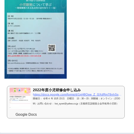
2022年度小児研修会申し込み
https://docs.google.com/forms/d/1pH8Osw_Z_GXdRm78nhSsYUkf66FdsvBRabHbw9dxAMc/viewform?edit_requested=true
開催日： 令和４ 年 10月 23 日 日曜日 13：30～15：30開催：オンライン（ZOO
M）お問い合わせ： kst_syoni@yahoo.co.jp（京都府言語聴覚士会学術局小児部）
Google Docs