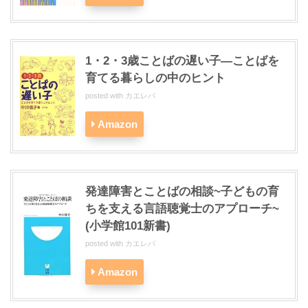
1・2・3歳ことばの遅い子―ことばを
育てる暮らしの中のヒント
posted with
カエレバ
Amazon
発達障害とことばの相談~子どもの育
ちを支える言語聴覚士のアプローチ~
(小学館101新書)
posted with
カエレバ
Amazon